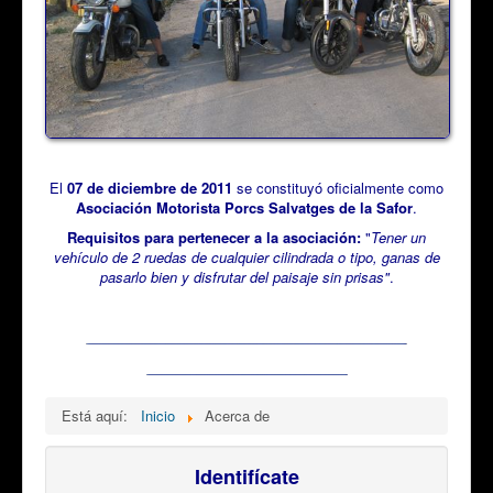
El
07 de diciembre de 2011
se constituyó oficialmente como
Asociación Motorista Porcs Salvatges de la Safor
.
Requisitos para pertenecer a la asociación:
"
Tener un
vehículo de 2 ruedas de cualquier cilindrada o tipo, ganas de
pasarlo bien y disfrutar del paisaje sin prisas"
.
Está aquí:
Inicio
Acerca de
Identifícate