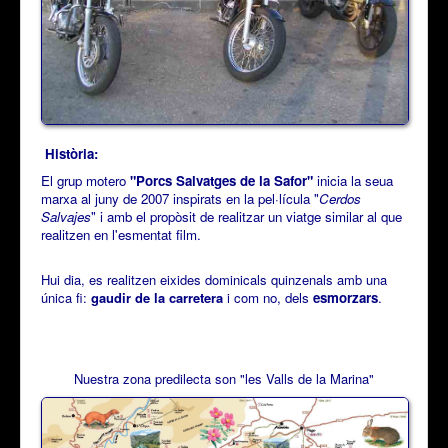
Història:
El grup motero
"Porcs Salvatges de la Safor"
inicia la seua
marxa al juny de 2007 inspirats en la pel·lícula "
Cerdos
Salvajes
" i amb el propòsit de realitzar un viatge similar al que
realitzen en l'esmentat film.
Hui dia, es realitzen eixides dominicals quinzenals amb una
única fi:
gaudir de la carretera
i co
m no, dels
esmorzars
.
Nuestra zona predilecta son "les Valls de la Marina"